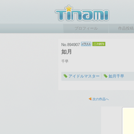
プロフィール
作品投稿
No.894907
如月
千早
アイドルマスター
如月千早
2017-02-25 16
総閲覧数：1084
次の作品へ
675×975ピクセ