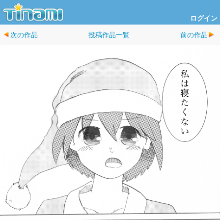
ログイン
次の作品
投稿作品一覧
前の作品