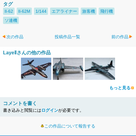
タグ
Il-62
Il-62M
1/144
エアライナー
旅客機
飛行機
ソ連機
次の作品
投稿作品一覧
前の作品
LayeⅡさんの他の作品
もっと見る
コメントを書く
書き込みと閲覧には
ログイン
が必要です。
この作品について報告する