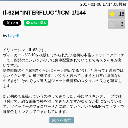
2017-01-08 17:14:05投稿
Il-62M“INTERFLUG”/ICM 1/144
18
3
by.
LayeⅡ
イリユーシン・IL-62です。
ヴィッカースVC-10を模倣して作られたソ連初の本格ジェットエアライナ
ーで、四発のエンジンがリアに集中配置されていてとてもスタイルが良
いですね。
制作時間のうち6割強くらいぼっーと眺めてるだけ、と言っても過言では
ないくらい美しい飛行機です。パクリと言ってしまうと非常に味気ない
のですが、それでもソ連大型ジェット機特有のスタイルの良さが際立ち
ます。
あと初めて空撮っていうのやってみました。棒にマスキングテープで括
り付けて、雑な編集で棒を消してみたんですがなかなか様になっていま
す。ツイッターのフォロワーさんに教えていただいたGIMPってソフトで
背景色をトレスしてごまかしています。
続きを表示