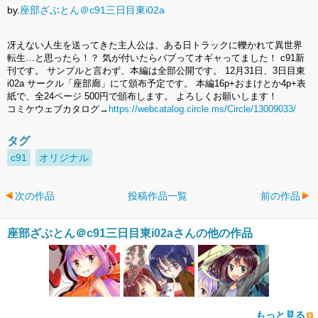
by.
座部ざぶとん＠c91三日目東i02a
冴えない人生を送ってきた主人公は、ある日トラックに轢かれて異世界
転生…と思ったら！？ 気が付いたらバブってオギャってました！ c91新
刊です。 サンプルと言わず、本編は全部公開です。 12月31日、3日目東
i02a サークル「座部廊」にて頒布予定です。 本編16p+おまけとか4p+表
紙で、全24ページ 500円で頒布します。 よろしくお願いします！
コミケウェブカタログ→
https://webcatalog.circle.ms/Circle/13009033/
タグ
c91
オリジナル
次の作品
投稿作品一覧
前の作品
座部ざぶとん＠c91三日目東i02aさんの他の作品
もっと見る