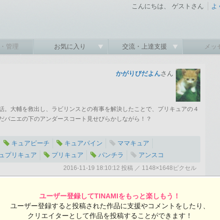
こんにちは、 ゲストさん
よ
・管理
お気に入り
交流・上達支援
メッ
かがりびだよん
さん
話。大輔を救出し、ラビリンスとの有事を解決したことで、プリキュアの４
だバニエの下のアンダースコート見せびらかしながら！？
キュアピーチ
キュアパイン
ママキュア
ュプリキュア
プリキュア
パンチラ
アンスコ
2016-11-19 18:10:12 投稿 ／ 1148×1648ピクセル
:12 投稿
覧ユーザー数：1546
かがりびだよんさんの投稿作品一覧
ユーザー登録してTINAMIをもっと楽しもう！
ユーザー登録すると投稿された作品に支援やコメントをしたり、
クリエイターとして作品を投稿することができます！