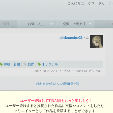
こんにちは、 ゲストさん
よ
・管理
お気に入り
交流・上達支援
メッ
sticknumber31
さん
和服・着物
創作
オリジナル
2016-10-09 22:11:52 投稿 ／ 800×1131ピクセル
:52 投稿
覧ユーザー数：632
sticknumber31さんの投稿作品一覧
ユーザー登録してTINAMIをもっと楽しもう！
ユーザー登録すると投稿された作品に支援やコメントをしたり、
クリエイターとして作品を投稿することができます！