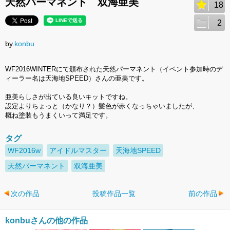
天然パーマネント 双海亜美
18
2
by.
konbu
WF2016WINTERにて頒布された天然パーマネント（イベント参加時のデ
ィーラー名は天海地SPEED）さんの亜美です。
亜美らしさが出ている良いキットですね。
設定よりちょっと（かなり？）髪色が赤くなっちゃいましたが、
概ね塗装もうまくいって満足です。
タグ
WF2016w
アイドルマスター
天海地SPEED
天然パーマネント
双海亜美
次の作品
投稿作品一覧
前の作品
konbuさんの他の作品