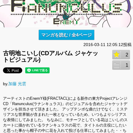
マンガを読む / 全4ページ
2016-03-11 12:05:12投稿
古明地こいし(CDアルバム ジャケッ
2
トビジュアル)
1
by.
加藤 光雲
アーティストのEnemY様(FRACTACL)による新作の東方Projectアレンジ
CD「Ranunculus(ラナンキュラス)」のビジュアルを含めたジャケットデ
ザインを担当させて頂きました。 アップテンポな曲だけでなく、ミステ
リアスな世界観が含まれた一枚となっているため、いつもよりシリアス
な表情にしてみました。 ちなみに、モチーフとしている花はこいしのス
カートに描かれているラナンキュラスの花で、タイトルの主役にしたい
と思った事から帽子の中に花を入れて投げる仕草にしてみました・・ち