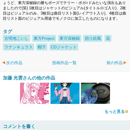
ょうど、東方深秘録の勝ちポーズでテリー・ボガ○ドみたいな演出もあり
ましたので(笑) 1枚目はジャケットのビジュアル(タイトルロゴ入り)、2枚
目はビジュアルのみ、3枚目は曲目リスト面(レイアウト入り)、4枚目は曲
目リスト面のビジュアル用途でモノクロに加工したものになります。
タグ
古明地こいし
東方Project
東方深秘録
切り絵風
花
ラナンキュラス
帽子
CDジャケット
次の作品
投稿作品一覧
前の作品
加藤 光雲さんの他の作品
もっと見る
コメントを書く