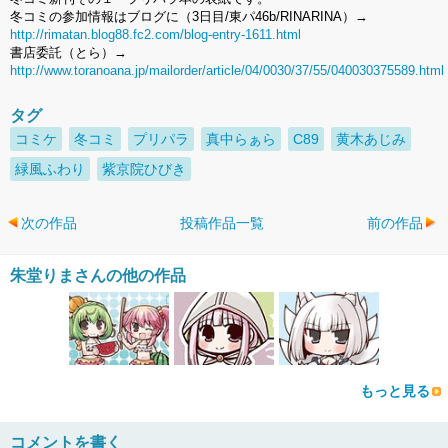
冬コミの参加情報はブログに（3日目/東パ46b/RINARINA）→
http://rimatan.blog88.fc2.com/blog-entry-1611.html
書店委託（とら）→
http://www.toranoana.jp/mailorder/article/04/0030/37/55/040030375589.html
タグ
コミケ
冬コミ
プリパラ
真中らぁら
C89
黄木あじみ
緑風ふわり
紫京院ひびき
次の作品
投稿作品一覧
前の作品
朱堂りまさんの他の作品
もっと見る
コメントを書く