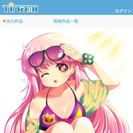
ログイン
次の作品
投稿作品一覧