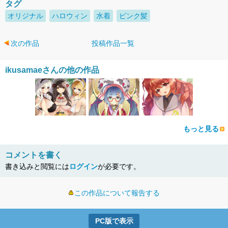
タグ
オリジナル
ハロウィン
水着
ピンク髪
次の作品
投稿作品一覧
ikusamaeさんの他の作品
もっと見る
コメントを書く
書き込みと閲覧には
ログイン
が必要です。
この作品について報告する
PC版で表示