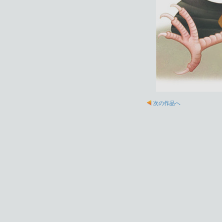
次の作品へ