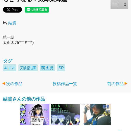
0
by.
結貴
第一話
太郎太刀(*￣∇￣*)
タグ
4コマ
刀剣乱舞
萌え男
SP
次の作品
投稿作品一覧
前の作品
結貴さんの他の作品