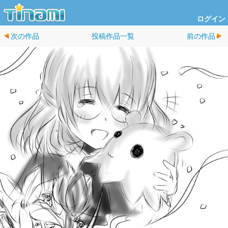
ログイン
次の作品
投稿作品一覧
前の作品