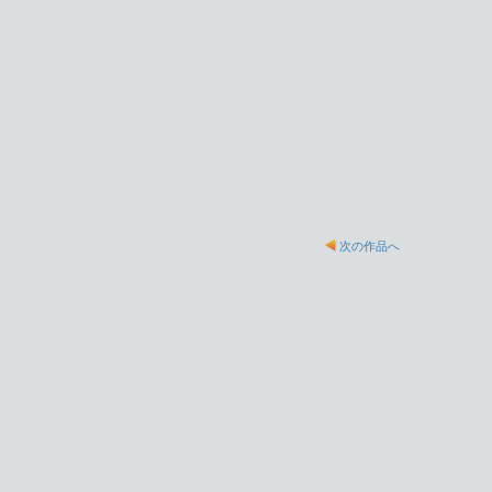
次の作品へ