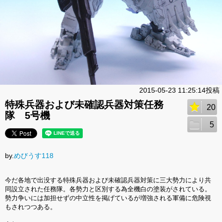
2015-05-23 11:25:14投稿
特殊兵器および未確認兵器対策任務
20
隊 5号機
5
by.
めびうす118
今だ各地で出没する特殊兵器および未確認兵器対策に三大勢力により共
同設立された任務隊。各勢力と区別する為全機白の塗装がされている。
勢力争いには加担せずの中立性を掲げているが増強される軍備に危険視
もされつつある。