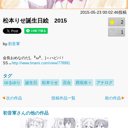
2015-05-23 00:02:46投稿
松本りせ誕生日絵 2015
2
1
by.
初音軍
会長おめなのだ(。╹ω╹。)＜ハピバ！
SS→
http://www.tinami.com/view/778991
タグ
ゆるゆり
誕生日
松本りせ
百合
西垣奈々
アナログ
次の作品
投稿作品一覧
前の作品
初音軍さんの他の作品