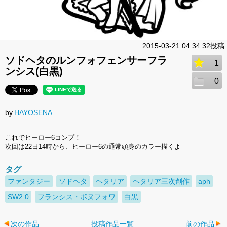
2015-03-21 04:34:32投稿
ソドヘタのルンフォフェンサーフラ
1
ンシス(白黒)
0
by.
HAYOSENA
これでヒーロー6コンプ！
次回は22日14時から、ヒーロー6の通常頭身のカラー描くよ
タグ
ファンタジー
ソドヘタ
ヘタリア
ヘタリア三次創作
aph
SW2.0
フランシス・ボヌフォワ
白黒
次の作品
投稿作品一覧
前の作品