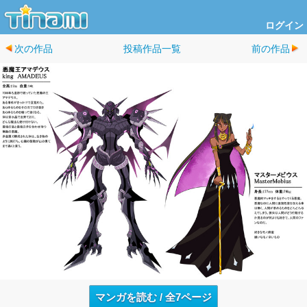
ログイン
次の作品
投稿作品一覧
前の作品
マンガを読む / 全7ページ