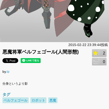
2015-02-22 23:39:44投稿
悪魔将軍ベルフェゴール(人間形態)
2
0
by.
tz
分身というより影
タグ
ベルフェゴール
ロボット
悪魔