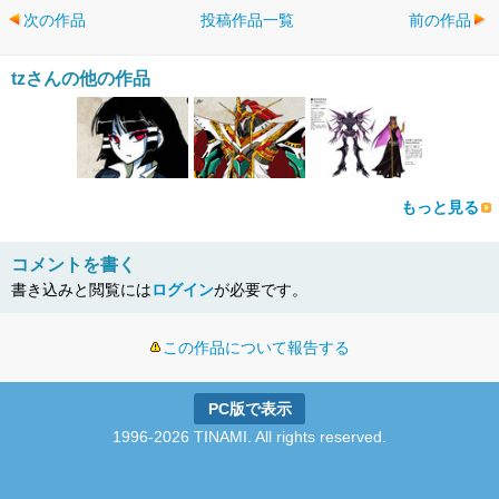
次の作品
投稿作品一覧
前の作品
tzさんの他の作品
もっと見る
コメントを書く
書き込みと閲覧には
ログイン
が必要です。
この作品について報告する
PC版で表示
1996-2026 TINAMI. All rights reserved.