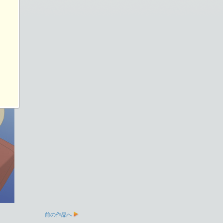
前の作品へ