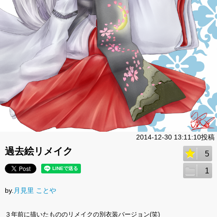
2014-12-30 13:11:10投稿
過去絵リメイク
5
1
by.
月見里 ことや
３年前に描いたもののリメイクの別衣装バージョン(笑)