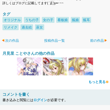
詳しくはブログに記載してます( ´Д`)y━･~~
タグ
オリジナル
うちの子
女の子
看板娘
狐娘
狐耳
リメイク
過去絵
巫女
次の作品
投稿作品一覧
前の作品
月見里 ことやさんの他の作品
もっと見る
コメントを書く
書き込みと閲覧には
ログイン
が必要です。