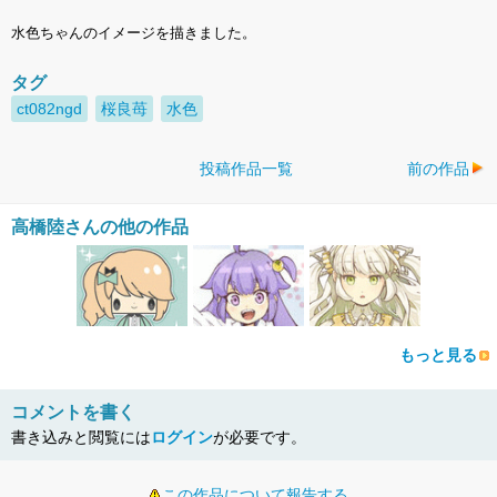
水色ちゃんのイメージを描きました。
タグ
ct082ngd
桜良苺
水色
投稿作品一覧
前の作品
高橋陸さんの他の作品
もっと見る
コメントを書く
書き込みと閲覧には
ログイン
が必要です。
この作品について報告する