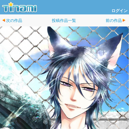
ログイン
次の作品
投稿作品一覧
前の作品