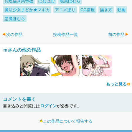
お絵描き掲示板
ほむほむ
暁美ほむら
魔法少女まどか★マギカ
アニメ塗り
CG講座
描き方
動画
悪魔ほむら
次の作品
投稿作品一覧
前の作品
ｍさんの他の作品
もっと見る
コメントを書く
書き込みと閲覧には
ログイン
が必要です。
この作品について報告する