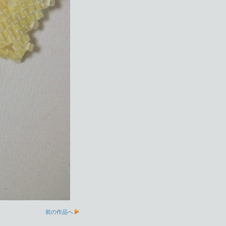
前の作品へ