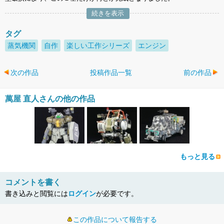
続きを表示
タグ
蒸気機関
自作
楽しい工作シリーズ
エンジン
次の作品
投稿作品一覧
前の作品
萬屋 直人さんの他の作品
もっと見る
コメントを書く
書き込みと閲覧には
ログイン
が必要です。
この作品について報告する