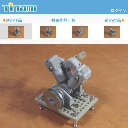
ログイン
次の作品
投稿作品一覧
前の作品