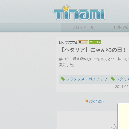
プロフィール
作品投稿
No.665774
【ヘタリア】にゃん×3の日！
猫の日に通常運転なにーちゃんと酔っ払いし
満足した。
フランシス・ボヌフォワ
ヘタリ
2014-
次の作品へ