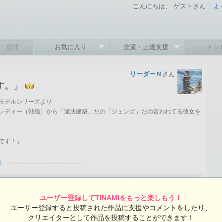
こんにちは、 ゲストさん
よ
・管理
お気に入り
交流・上達支援
メッ
リーダーＮ
さん
す。」
モデルシリーズより
レディー（戦艦）から「違法建築」だの「ジェンガ」だの言われてる彼女を
です！」
示
隊これくしょん
シーウェイモデルシリーズ
扶桑
2013-12-29 05:44:52 投稿 ／ 2048×1536ピクセル
ユーザー登録してTINAMIをもっと楽しもう！
ユーザー登録すると投稿された作品に支援やコメントをしたり、
クリエイターとして作品を投稿することができます！
リーダーＮさんの投稿作品一覧