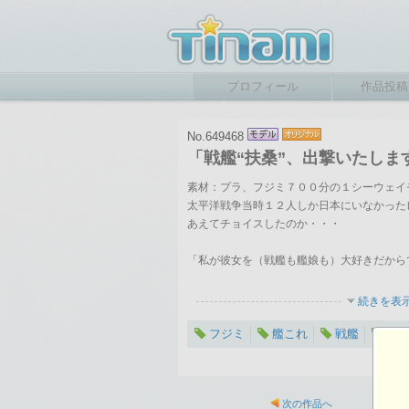
プロフィール
作品投稿
No.649468
「戦艦“扶桑”、出撃いたしま
素材：プラ、フジミ７００分の１シーウェイ
太平洋戦争当時１２人しか日本にいなかった
あえてチョイスしたのか・・・
「私が彼女を（戦艦も艦娘も）大好きだから
続きを表
フジミ
艦これ
戦艦
艦
次の作品へ