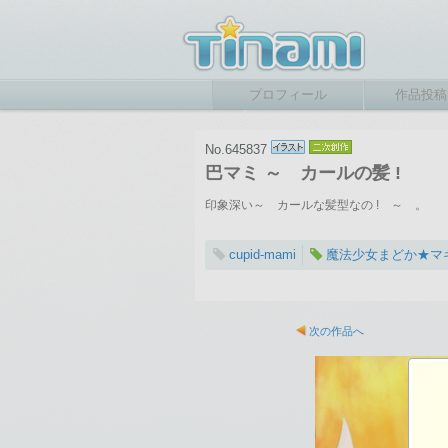
プロフィール
作品投稿
No.645837
巴マミ ～ カールの髪 !
印象深い～ カールな髪型なの ! ～ 。
cupid-mami
魔法少女まどか★マ
2013-12-17 00:46
総閲覧数：740 閲
次の作品へ
960×1280ピクセル