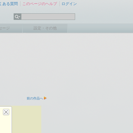
くある質問
このページのヘルプ
ログイン
セージ
設定・その他
前の作品へ