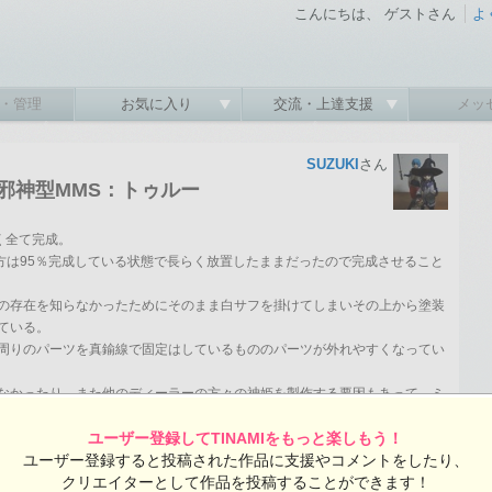
こんにちは、 ゲストさん
よ
・管理
お気に入り
交流・上達支援
メッ
SUZUKI
さん
邪神型MMS：トゥルー
く全て完成。
の方は95％完成している状態で長らく放置したままだったので完成させること
の存在を知らなかったためにそのまま白サフを掛けてしまいその上から塗装
ている。
周りのパーツを真鍮線で固定はしているもののパーツが外れやすくなってい
なかったり、また他のディーラーの方々の神姫を製作する要因もあって、ミ
これが最後の作品になりそうだったり。
ユーザー登録してTINAMIをもっと楽しもう！
示
ユーザー登録すると投稿された作品に支援やコメントをしたり、
フェス
クリエイターとして作品を投稿することができます！
オリジナル