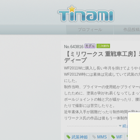
プロフィール
作品投稿
No.643816
【ミリワークス 重戦車工房】
ディープ
WF2011Wに購入し長い年月を掛けてようや
WF2012W時には素体は完成していて武装
にした。
制作当時、プライマーの使用処かプライマー
したために、塗装が剥がれ易くなってしまっ
ボールジョイントの軸と穴が緩かったり、腰
たりで撮影には苦労したりと。
近年素体入手が困難だったり制作時間が取れ
リワークス氏の作品は後もう一体制作、最悪
続きを表
武装神姫
MMS
WF
ワン