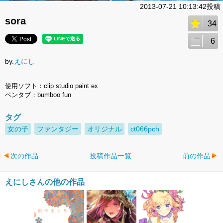
2013-07-21 10:13:42投稿
sora
34
6
by.
えにし
使用ソフト：clip studio paint ex
ペンタブ：bumboo fun
タグ
女の子
ファンタジー
オリジナル
ct066pch
次の作品
投稿作品一覧
前の作品
えにしさんの他の作品