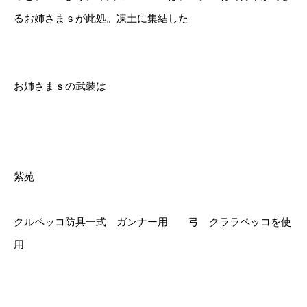
るお姉さまｓが此処。凍土に集結した
お姉さまｓの武装は
紫苑
クルペッコ防具一式 ガンナー用 弓 クララペッコを使
用