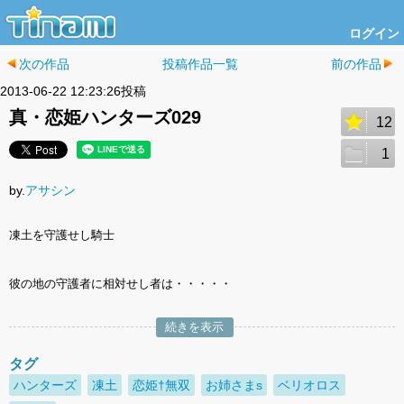
ログイン
次の作品
投稿作品一覧
前の作品
2013-06-22 12:23:26投稿
真・恋姫ハンターズ029
12
1
by.
アサシン
凍土を守護せし騎士
彼の地の守護者に相対せし者は・・・・・
続きを表示
タグ
ハンターズ
凍土
恋姫†無双
お姉さまs
ベリオロス