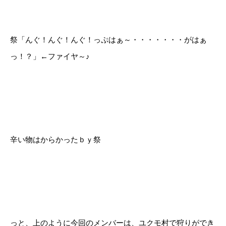
祭「んぐ！んぐ！んぐ！っぷはぁ～・・・・・・・がはぁ
っ！？」←ファイヤ～♪
辛い物はからかったｂｙ祭
っと、上のように今回のメンバーは、ユクモ村で狩りができ