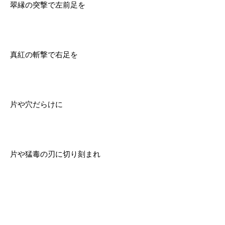
翠縁の突撃で左前足を
真紅の斬撃で右足を
片や穴だらけに
片や猛毒の刃に切り刻まれ