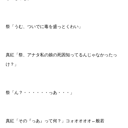
祭「うむ、ついでに毒を盛っとくわい」
真紅「祭、アナタ私の娘の死因知ってるんじゃなかったっ
け？」
祭「ん？・・・・・・っあ・・・」
真紅「その『っあ』って何？」コォオオオオ←般若