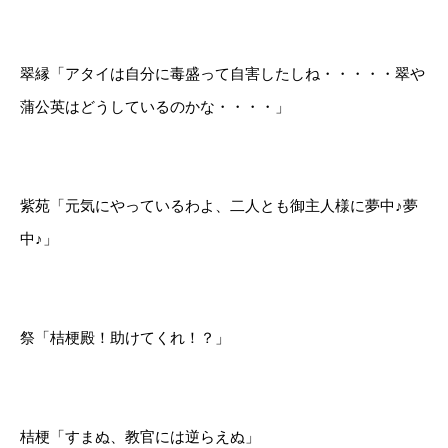
翠縁「アタイは自分に毒盛って自害したしね・・・・・翠や
蒲公英はどうしているのかな・・・・」
紫苑「元気にやっているわよ、二人とも御主人様に夢中♪夢
中♪」
祭「桔梗殿！助けてくれ！？」
桔梗「すまぬ、教官には逆らえぬ」