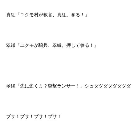
真紅「ユクモ村が教官、真紅。参る！」
翠縁「ユクモが騎兵、翠縁。押して参る！」
翠縁「先に逝くよ？突撃ランサー！」シュダダダダダダダダ
ブサ！ブサ！ブサ！ブサ！