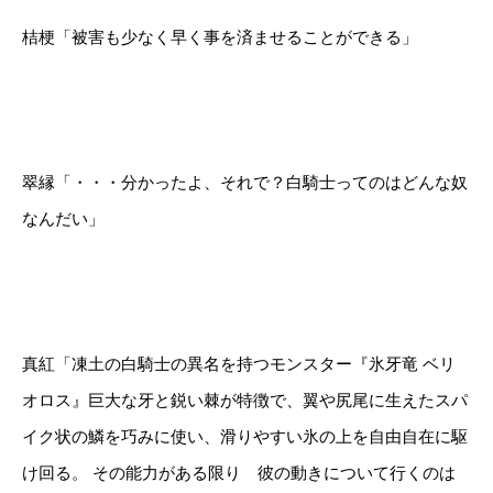
桔梗「被害も少なく早く事を済ませることができる」
翠縁「・・・分かったよ、それで？白騎士ってのはどんな奴
なんだい」
真紅「凍土の白騎士の異名を持つモンスター『氷牙竜 ベリ
オロス』巨大な牙と鋭い棘が特徴で、翼や尻尾に生えたスパ
イク状の鱗を巧みに使い、滑りやすい氷の上を自由自在に駆
け回る。 その能力がある限り 彼の動きについて行くのは