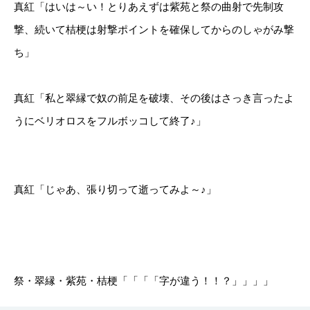
真紅「はいは～い！とりあえずは紫苑と祭の曲射で先制攻
撃、続いて桔梗は射撃ポイントを確保してからのしゃがみ撃
ち」
真紅「私と翠縁で奴の前足を破壊、その後はさっき言ったよ
うにベリオロスをフルボッコして終了♪」
真紅「じゃあ、張り切って逝ってみよ～♪」
祭・翠縁・紫苑・桔梗「「「「字が違う！！？」」」」