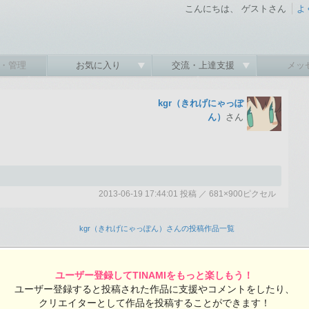
こんにちは、 ゲストさん
よ
・管理
お気に入り
交流・上達支援
メッ
kgr（きれげにゃっぽ
ん）
さん
2013-06-19 17:44:01 投稿 ／ 681×900ピクセル
44:01 投稿
 閲覧ユーザー数：2750
kgr（きれげにゃっぽん）さんの投稿作品一覧
ル
ユーザー登録してTINAMIをもっと楽しもう！
ユーザー登録すると投稿された作品に支援やコメントをしたり、
クリエイターとして作品を投稿することができます！