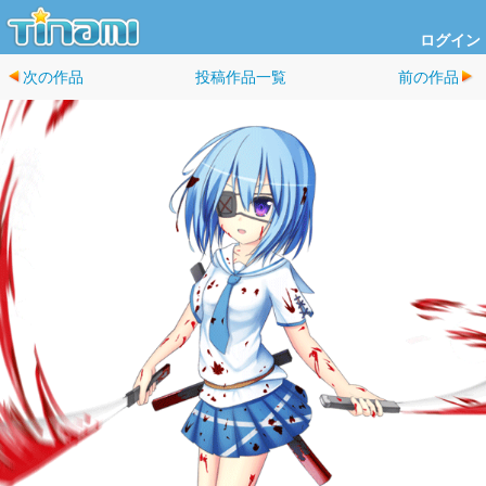
ログイン
次の作品
投稿作品一覧
前の作品