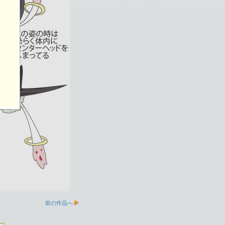
前の作品へ