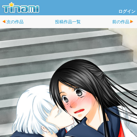
ログイン
次の作品
投稿作品一覧
前の作品