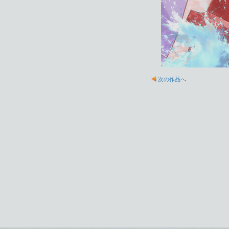
次の作品へ