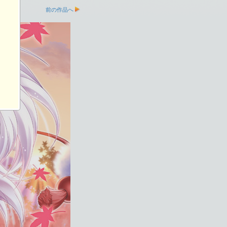
前の作品へ