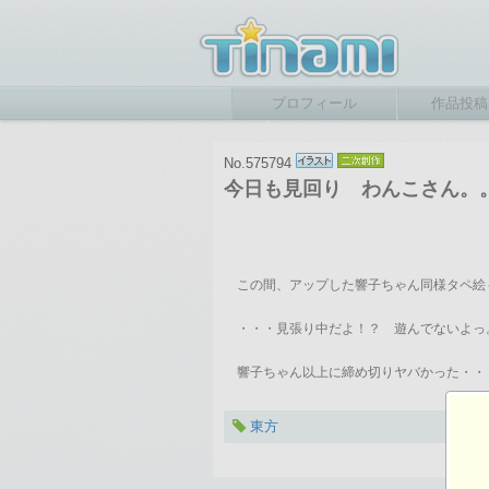
プロフィール
作品投稿
No.575794
今日も見回り わんこさん。
この間、アップした響子ちゃん同様タペ絵
・・・見張り中だよ！？ 遊んでないよっ
響子ちゃん以上に締め切りヤバかった・・・
東方
2013-05-13 00:27