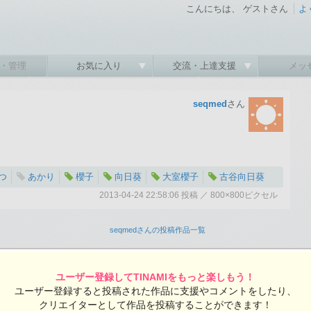
こんにちは、 ゲストさん
よ
・管理
お気に入り
交流・上達支援
メッ
seqmed
さん
つ
あかり
櫻子
向日葵
大室櫻子
古谷向日葵
2013-04-24 22:58:06 投稿 ／ 800×800ピクセル
:06 投稿
覧ユーザー数：1159
seqmedさんの投稿作品一覧
ユーザー登録してTINAMIをもっと楽しもう！
ユーザー登録すると投稿された作品に支援やコメントをしたり、
クリエイターとして作品を投稿することができます！