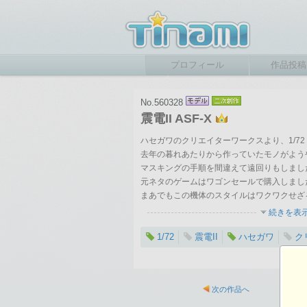
プロフィール
作品投稿
No.560328
震電II ASF-X
ハセガワのクリエイターワークスより、1/72 AS
去年の暮れあたりから作っていたモノがよう
マスキングの手順を間違えて遠回りもしまし
元ネタのゲームはワゴンセールで購入しまし
まあでもこの機体のスタイルはワクワクせざ
続きを表
1/72
震電II
ハセガワ
ク
次の作品へ