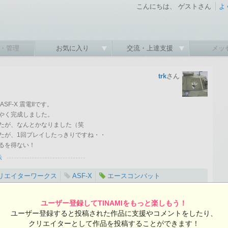
こんにちは、 ゲストさん
よ
・管理
お気に入り
交流・上達支援
メッ
trk
さん
F-X 震電IIです。
やく完成しました。
たが、なんとかなりました（笑
たが、1回プレイしたっきりですね・・
るを得ない！
示
リエイターワークス
ASF-X
エースコンバット
2013-03-29 03:19:18 投稿 ／ 1200×800ピクセル
ユーザー登録してTINAMIをもっと楽しもう！
ユーザー登録すると投稿された作品に支援やコメントをしたり、
trkさんの投稿作品一覧
クリエイターとして作品を投稿することができます！