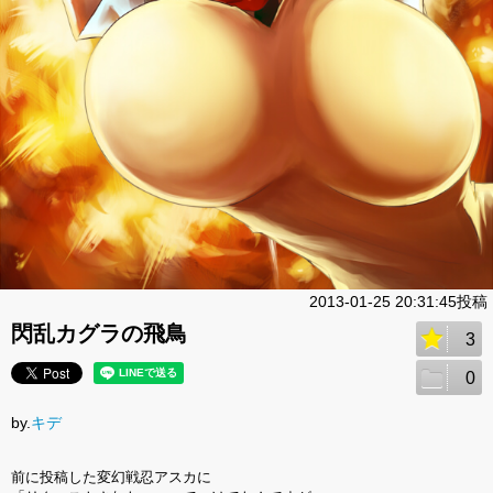
2013-01-25 20:31:45投稿
閃乱カグラの飛鳥
3
0
by.
キデ
前に投稿した変幻戦忍アスカに