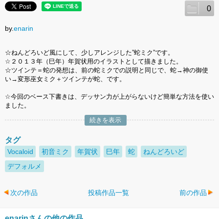
0
by.
enarin
☆ねんどろいど風にして、少しアレンジした”蛇ミク”です。
☆２０１３年（巳年）年賀状用のイラストとして描きました。
☆ツインテ＝蛇の発想は、前の蛇ミクでの説明と同じで、蛇→神の御使
い→変形巫女ミク＋ツインテが蛇、です。
☆今回のベース下書きは、デッサン力が上がらないけど簡単な方法を使い
ました。
続きを表示
タグ
Vocaloid
初音ミク
年賀状
巳年
蛇
ねんどろいど
デフォルメ
次の作品
投稿作品一覧
前の作品
enarinさんの他の作品