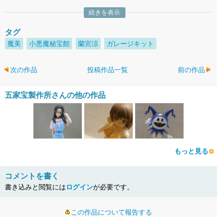
続きを表示
タグ
魔美
小悪魔秘宝館
蘭宮涼
ガレージキット
次の作品
投稿作品一覧
前の作品
五家宝製作所さんの他の作品
もっと見る
コメントを書く
書き込みと閲覧には
ログイン
が必要です。
この作品について報告する