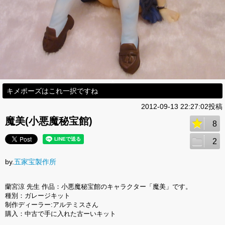
キメポーズはこれ一択ですね
2012-09-13 22:27:02投稿
魔美(小悪魔秘宝館)
8
2
by.
五家宝製作所
蘭宮涼 先生 作品：小悪魔秘宝館のキャラクター「魔美」です。
種別：ガレージキット
制作ディーラー:アルテミスさん
購入：中古で手に入れた古ーいキット