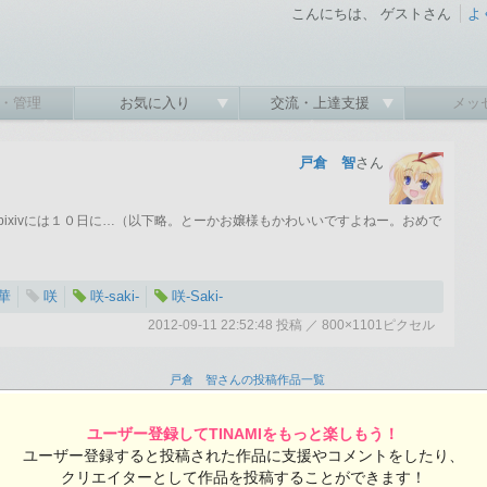
こんにちは、 ゲストさん
よ
・管理
お気に入り
交流・上達支援
メッ
戸倉 智
さん
ixivには１０日に…（以下略。とーかお嬢様もかわいいですよねー。おめで
華
咲
咲-saki-
咲-Saki-
2012-09-11 22:52:48 投稿 ／ 800×1101ピクセル
:48 投稿
覧ユーザー数：903
戸倉 智さんの投稿作品一覧
ユーザー登録してTINAMIをもっと楽しもう！
ユーザー登録すると投稿された作品に支援やコメントをしたり、
クリエイターとして作品を投稿することができます！