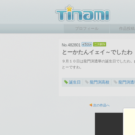
プロフィール
作品投稿
No.482801
とーかたんイェイ～でしたわ
９月１０日は龍門渕透華の誕生日でしたわ。p
とーですわ。
誕生日
龍門渕高校
龍門渕透
2012-09-11 22:52
総閲覧数：905 閲
次の作品へ
800×1101ピクセル