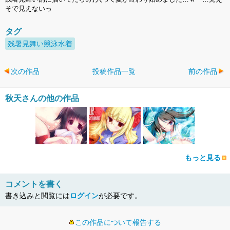
そで見えないっ
タグ
残暑見舞い競泳水着
次の作品
投稿作品一覧
前の作品
秋天さんの他の作品
もっと見る
コメントを書く
書き込みと閲覧には
ログイン
が必要です。
この作品について報告する