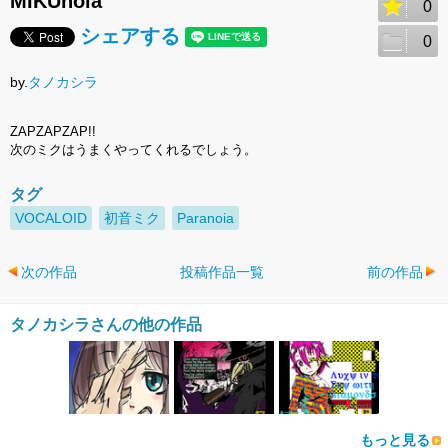
MIKUnoia
0
シェアする
0
by.
タノカシラ
ZAPZAPZAP!!
次のミクはうまくやってくれるでしょう。
タグ
VOCALOID
初音ミク
Paranoia
次の作品
投稿作品一覧
前の作品
タノカシラさんの他の作品
もっと見る