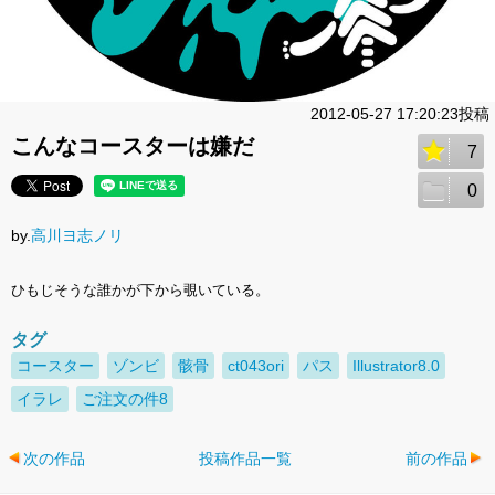
2012-05-27 17:20:23投稿
こんなコースターは嫌だ
7
0
by.
高川ヨ志ノリ
ひもじそうな誰かが下から覗いている。
タグ
コースター
ゾンビ
骸骨
ct043ori
パス
Illustrator8.0
イラレ
ご注文の件8
次の作品
投稿作品一覧
前の作品