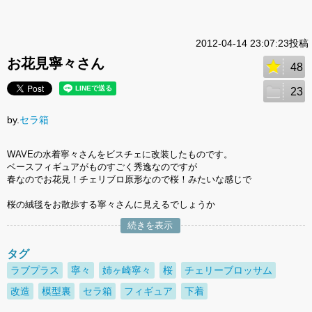
2012-04-14 23:07:23投稿
お花見寧々さん
48
23
by.
セラ箱
WAVEの水着寧々さんをビスチェに改装したものです。
ベースフィギュアがものすごく秀逸なのですが
春なのでお花見！チェリブロ原形なので桜！みたいな感じで
桜の絨毯をお散歩する寧々さんに見えるでしょうか
続きを表示
タグ
ラブプラス
寧々
姉ヶ崎寧々
桜
チェリーブロッサム
改造
模型裏
セラ箱
フィギュア
下着