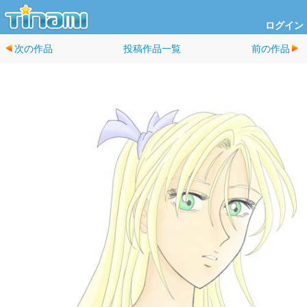
ログイン
次の作品
投稿作品一覧
前の作品