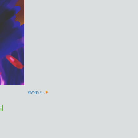
前の作品へ