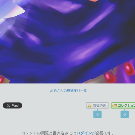
紺色さんの投稿作品一覧
0
0
コメントの閲覧と書き込みには
ログイン
が必要です。