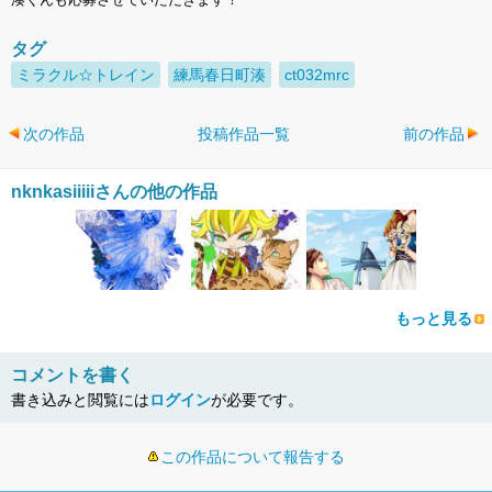
タグ
ミラクル☆トレイン
練馬春日町湊
ct032mrc
次の作品
投稿作品一覧
前の作品
nknkasiiiiiさんの他の作品
もっと見る
コメントを書く
書き込みと閲覧には
ログイン
が必要です。
この作品について報告する